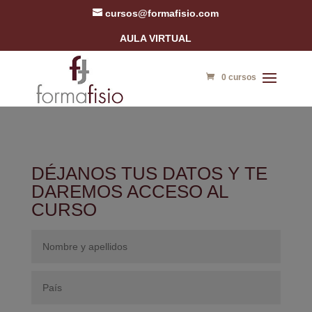
cursos@formafisio.com
AULA VIRTUAL
0 cursos
DÉJANOS TUS DATOS Y TE
DAREMOS ACCESO AL
CURSO