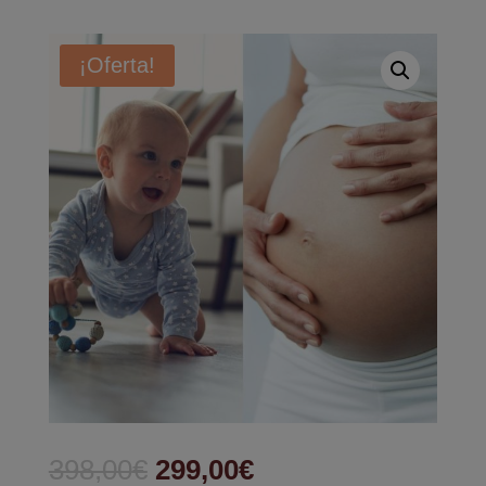
¡Oferta!
398,00
€
299,00
€