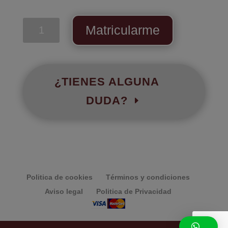
Pack
Matricularme
Especialista
en
Fisioterapia
en
¿TIENES ALGUNA
el
DUDA?
Embarazo
y
Bebé
cantidad
Politica de cookies
Términos y condiciones
Aviso legal
Politica de Privacidad