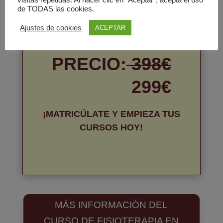
visitas repetidas. Al hacer clic en "Aceptar", acepta el uso
de TODAS las cookies.
Ajustes de cookies
ACEPTAR
PRECIO:
398€
299€
¡MATRICÚLATE Y EMPIEZA TUS
CURSOS HOY!
MÁS INFORMACIÓN DEL
CURSO DE FISIOTERAPIA EN