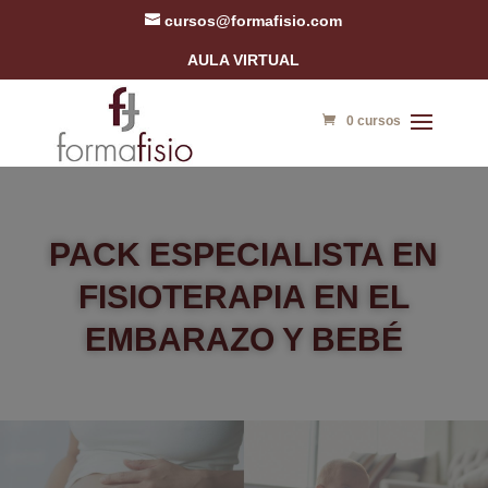
cursos@formafisio.com
AULA VIRTUAL
0 cursos
PACK ESPECIALISTA EN
FISIOTERAPIA EN EL
EMBARAZO Y BEBÉ