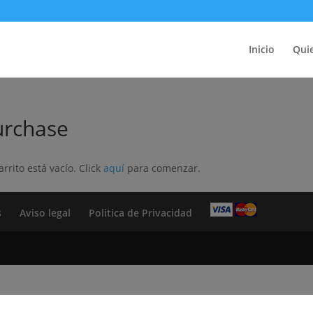
Inicio
Qui
urchase
arrito está vacío. Click
aquí
para comenzar.
s
Aviso legal
Politica de Privacidad