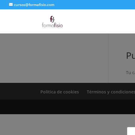
cursos@formafisio.com
P
Tu c
Politica de cookies
Términos y condicione