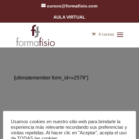
cursos@formafisio.com
AULA VIRTUAL
0 cursos
[ultimatemember form_id=»2579″]
Politica de cookies
Términos y condiciones
Usamos cookies en nuestro sitio web para brindarle la
Aviso legal
Politica de Privacidad
experiencia más relevante recordando sus preferencias y
visitas repetidas. Al hacer clic en "Aceptar", acepta el uso
de TODAS las cookies.