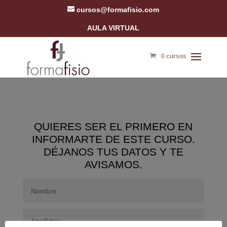
cursos@formafisio.com
AULA VIRTUAL
0 cursos
QUIERES SER EL PRIMERO EN
INFORMARTE DE ESTE CURSO.
DÉJANOS TUS DATOS Y TE
AVISAMOS.