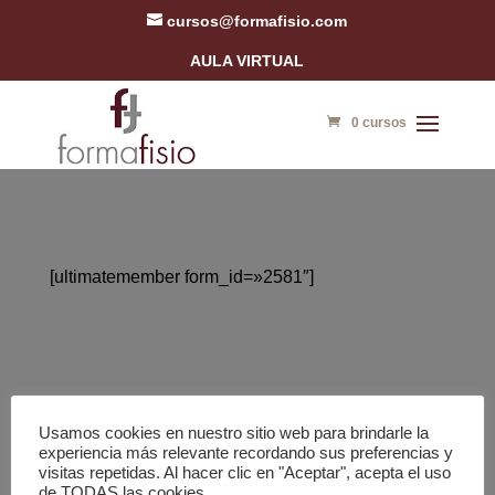
cursos@formafisio.com
AULA VIRTUAL
0 cursos
[ultimatemember form_id=»2581″]
Politica de cookies
Términos y condiciones
Usamos cookies en nuestro sitio web para brindarle la
Aviso legal
Politica de Privacidad
experiencia más relevante recordando sus preferencias y
visitas repetidas. Al hacer clic en "Aceptar", acepta el uso
de TODAS las cookies.