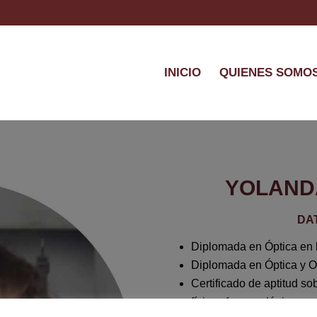
INICIO
QUIENES SOMO
YOLAND
DA
Diplomada en Óptica en 
Diplomada en Óptica y O
Certificado de aptitud s
físicos farmacológicos y