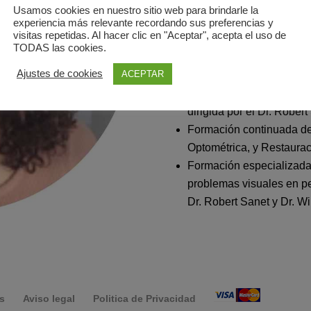
Diploma en postgrado de 
Usamos cookies en nuestro sitio web para brindarle la
Universidad Politécnica 
experiencia más relevante recordando sus preferencias y
visitas repetidas. Al hacer clic en "Aceptar", acepta el uso de
Máster en optometría y te
TODAS las cookies.
Internacional (COI)
Ajustes de cookies
ACEPTAR
Máster de alta especiali
Optometría pediátrica, A
dirigida por el Dr. Robert
Formación continuada de
Optométrica, y Restauraci
Formación especializada 
problemas visuales en pe
Dr. Robert Sanet y Dr. W
s
Aviso legal
Politica de Privacidad