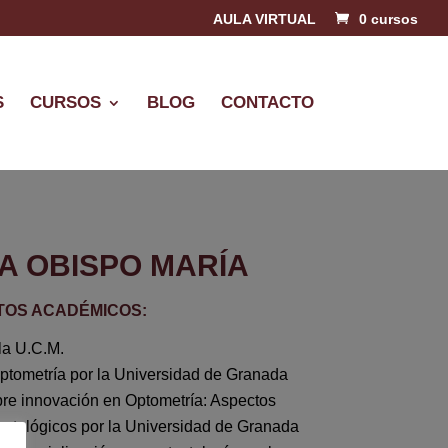
AULA VIRTUAL
0 cursos
S
CURSOS
BLOG
CONTACTO
A OBISPO MARÍA
TOS ACADÉMICOS:
la U.C.M.
ptometría por la Universidad de Granada
obre innovación en Optometría: Aspectos
 patológicos por la Universidad de Granada