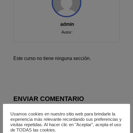
admin
Autor:
Este curso no tiene ninguna sección.
ENVIAR COMENTARIO
Tu dirección de correo electrónico no será
Usamos cookies en nuestro sitio web para brindarle la
publicada.
Los campos obligatorios están
experiencia más relevante recordando sus preferencias y
visitas repetidas. Al hacer clic en "Aceptar", acepta el uso
marcados con
*
de TODAS las cookies.