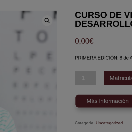
CURSO DE VI
DESARROLL
0,00
€
PRIMERA EDICIÓN: 8 de Ab
Curso
Matricu
de
Visión
y
Más Información
Desarrollo
cantidad
Categoría:
Uncategorized