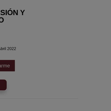
SIÓN Y
O
ril 2022
larme